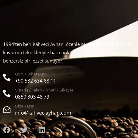
1994’ten beri Kahveci Ayhan, özenle seçilen çekirdekleri özel
kavurma teknikleriyle harmanlayarak kahve tutkunlarına
benzersiz bir lezzet sunuyor.
GSM / WhatsApp
+90 532 634 68 11
Sipariş / Talep / Öneri / Şikayet
0850 303 48 79
Bize Yazın
info@kahveciayhan.com