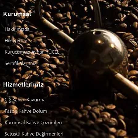
Kurumsal
Hakkımızda
Hikayemiz
Kurucumuz: Ayhan YÜCEL
Sertifikalarımız
Hizmetlerimiz
Çiğ Kahve Kavurma
Fason Kahve Dolum
Kurumsal Kahve Çözümleri
Setüstü Kahve Değirmenleri