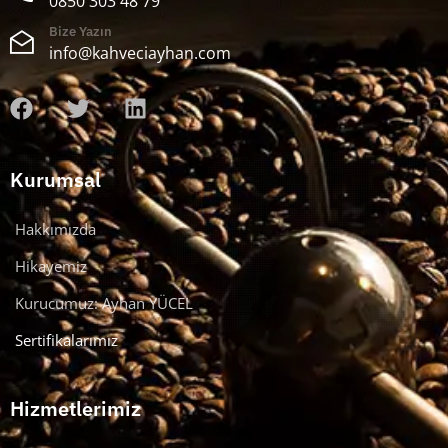
0850 303 48 79
Bize Yazın
info@kahveciayhan.com
Kurumsal
Hakkımızda
Hikayemiz
Kurucumuz: Ayhan YÜCEL
Sertifikalarımız
Hizmetlerimiz