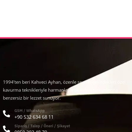
1994’ten beri Kahveci Ayhan, özenle seçilen çekirdekleri özel
kavurma teknikleriyle harmanlayarak kahve tutkunlarına
benzersiz bir lezzet sunuyor.
GSM / WhatsApp
+90 532 634 68 11
Sipariş / Talep / Öneri / Şikayet