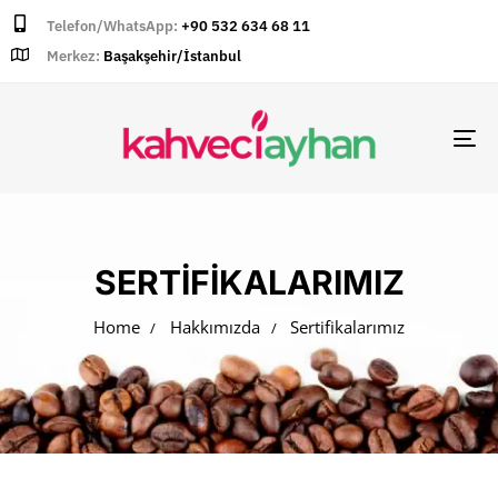
Telefon/WhatsApp:
+90 532 634 68 11
Merkez:
Başakşehir/İstanbul
TO
NA
SERTIFIKALARIMIZ
Home
Hakkımızda
Sertifikalarımız