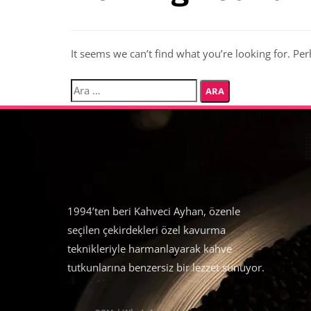
It seems we can’t find what you’re looking for. Pe
1994’ten beri Kahveci Ayhan, özenle
seçilen çekirdekleri özel kavurma
teknikleriyle harmanlayarak kahve
tutkunlarına benzersiz bir lezzet sunuyor.