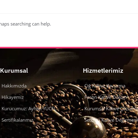
rhaps searching can help.
Kurumsal
Hizmetlerimiz
Hakkımızda
Çiğ Kahve Kavurma
Hikayemiz
Fason Kahve Dolum
Kurucumuz: Ayhan YÜCEL
Kurumsal Kahve Çözümle
Sertifikalarımız
Setüstü Kahve Değirmenl