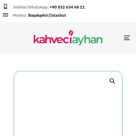
Telefon/WhatsApp:
+90 532 634 68 11
Merkez:
Başakşehir/İstanbul
TO
NA