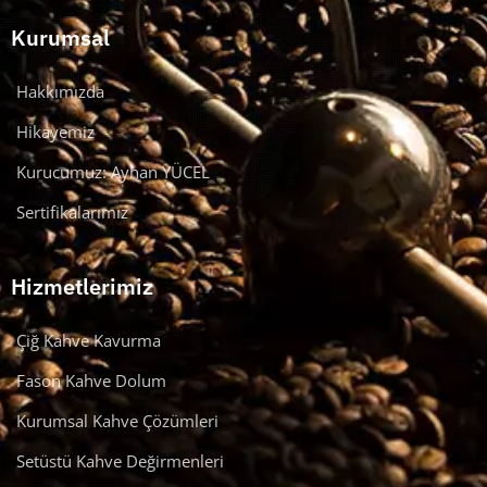
Kurumsal
Hakkımızda
Hikayemiz
Kurucumuz: Ayhan YÜCEL
Sertifikalarımız
Hizmetlerimiz
Çiğ Kahve Kavurma
Fason Kahve Dolum
Kurumsal Kahve Çözümleri
Setüstü Kahve Değirmenleri