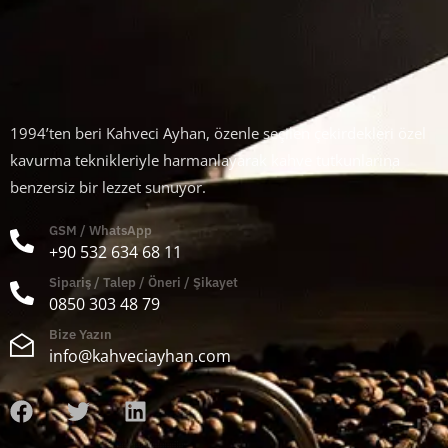
1994’ten beri Kahveci Ayhan, özenle seçilen çekirdekleri özel
kavurma teknikleriyle harmanlayarak kahve tutkunlarına
benzersiz bir lezzet sunuyor.
GSM / WhatsApp
+90 532 634 68 11
Sipariş / Talep / Öneri / Şikayet
0850 303 48 79
Bize Yazın
info@kahveciayhan.com