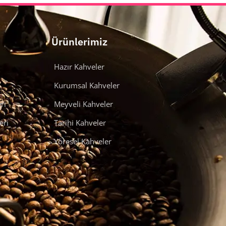
Ürünlerimiz
Hazır Kahveler
Kurumsal Kahveler
ri
Meyveli Kahveler
eri
Tarihi Kahveler
Yöresel Kahveler