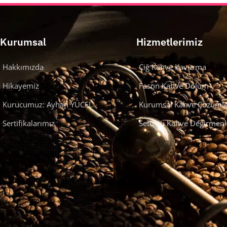
Kurumsal
Hizmetlerimiz
Hakkımızda
Çiğ Kahve Kavurma
Hikayemiz
Fason Kahve Dolum
Kurucumuz: Ayhan YÜCEL
Kurumsal Kahve Çözümle
Sertifikalarımız
Setüstü Kahve Değirmenl