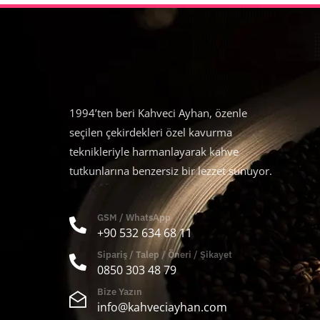
1994’ten beri Kahveci Ayhan, özenle
seçilen çekirdekleri özel kavurma
teknikleriyle harmanlayarak kahve
tutkunlarına benzersiz bir lezzet sunuyor.
GSM / WhatsApp
+90 532 634 68 11
Sipariş / Talep / Öneri / Şikayet
0850 303 48 79
Bize Yazın
info@kahveciayhan.com