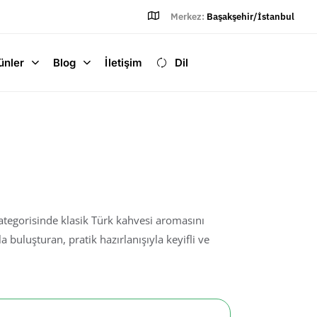
Merkez:
Başakşehir/İstanbul
ünler
Blog
İletişim
Dil
ÜRK KAHVESI
kategorisinde klasik Türk kahvesi aromasını
 buluşturan, pratik hazırlanışıyla keyifli ve