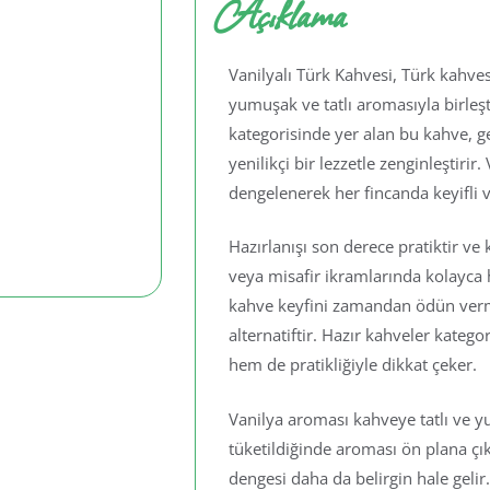
Açıklama
Vanilyalı Türk Kahvesi, Türk kahve
yumuşak ve tatlı aromasıyla birleşt
kategorisinde yer alan bu kahve, g
yenilikçi bir lezzetle zenginleştiri
dengelenerek her fincanda keyifli ve
Hazırlanışı son derece pratiktir ve k
veya misafir ikramlarında kolayca h
kahve keyfini zamandan ödün verme
alternatiftir. Hazır kahveler kate
hem de pratikliğiyle dikkat çeker.
Vanilya aroması kahveye tatlı ve y
tüketildiğinde aroması ön plana çık
dengesi daha da belirgin hale gelir.