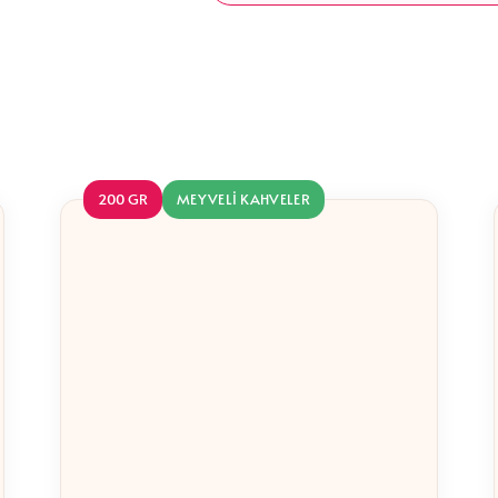
Benzer Ürünler
200 GR
MEYVELI KAHVELER