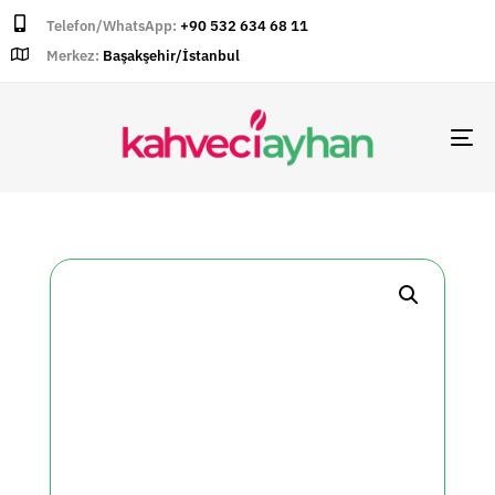
Telefon/WhatsApp:
+90 532 634 68 11
Merkez:
Başakşehir/İstanbul
TO
NA