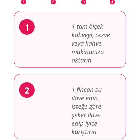
1 tam ölçek
kahveyi, cezve
veya kahve
makinanıza
aktarın.
1 fincan su
ilave edin,
isteğe göre
şeker ilave
edip iyice
karıştırın