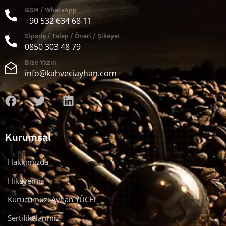
GSM / WhatsApp
+90 532 634 68 11
Sipariş / Talep / Öneri / Şikayet
0850 303 48 79
Bize Yazın
info@kahveciayhan.com
Kurumsal
Hakkımızda
Hikayemiz
Kurucumuz: Ayhan YÜCEL
Sertifikalarımız