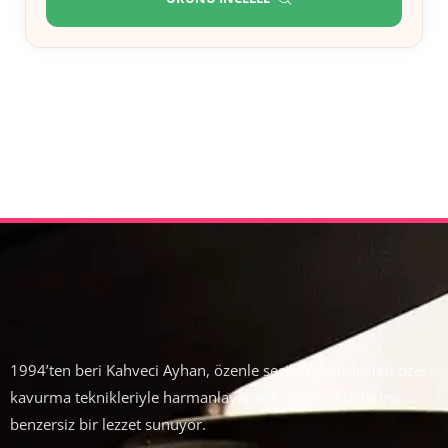
1994’ten beri Kahveci Ayhan, özenle seçilen çekirdekleri özel
kavurma teknikleriyle harmanlayarak kahve tutkunlarına
benzersiz bir lezzet sunuyor.